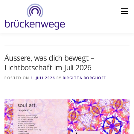
Skip
to
Menu
content
ANGEBOT
FORSCHUNGSSTUDIE
COACHING
Äussere, was dich bewegt –
Lichtbotschaft im Juli 2026
WEITERBILDUNG
BLOG
IMPULSDERZEIT
POSTED ON
1. JULI 2026
BY
BIRGITTA BORGHOFF
SHOP
ABOUT
KONTAKT
DE