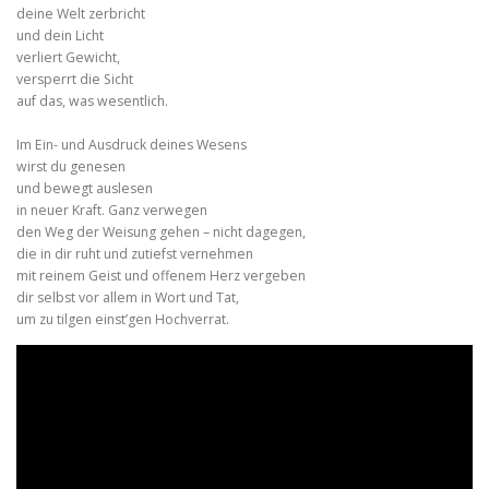
deine Welt zerbricht
und dein Licht
verliert Gewicht,
versperrt die Sicht
auf das, was wesentlich.
Im Ein- und Ausdruck deines Wesens
wirst du genesen
und bewegt auslesen
in neuer Kraft. Ganz verwegen
den Weg der Weisung gehen – nicht dagegen,
die in dir ruht und zutiefst vernehmen
mit reinem Geist und offenem Herz vergeben
dir selbst vor allem in Wort und Tat,
um zu tilgen einst’gen Hochverrat.