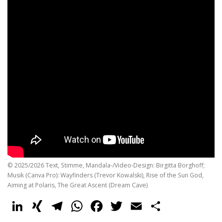
© 2025/2026 Text, Stimme, Mandala-/Video-Design: Birgitta Borghoff;
Musik (Canva Pro): Wayfinders (Trevor Kowalski), Rise of the Sun God,
Aiming at Polaris, The Great Ascent (Dream Cave)
LinkedIn
XING
Telegram
WhatsApp
Facebook
Twitter
Email
Share