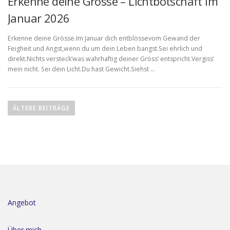
Erkenne deine Grösse – Lichtbotschaft im
Januar 2026
Erkenne deine Grösse.Im Januar dich entblössevom Gewand der
Feigheit und Angst,wenn du um dein Leben bangst.Sei ehrlich und
direkt.Nichts versteck‘was wahrhaftig deiner Gröss‘ entspricht.Vergiss‘
mein nicht. Sei dein Licht.Du hast Gewicht.Siehst …
B
e
ÄLTERE BEITRÄGE
i
t
r
a
g
s
n
Angebot
a
v
Über mich