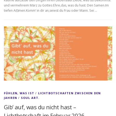
Räume aufLasse den Dingen ihren Lebenslauf.Liebe, was du bekommst
und vermehreim März zu Gottes Ehre,das, was du hast: Den Samen.Im
tiefen A(t)men.Komm‘ in dir an,seiest du Frau oder Mann. Sei …
FÜHLEN, WAS IST
/
LICHTBOTSCHAFTEN ZWISCHEN DEN
JAHREN
/
SOUL ART.
Gib‘ auf, was du nicht hast –
Lichtbotschaft im Februar 2026