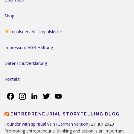
i
g
Shop
a
t
Impulsderzeit - Impulsletter
i
o
Impressum AGB Haftung
n
Datenschutzerklärung
Kontakt
Facebook
Instagram
LinkedIn
Twitter
YouTube
ENTREPRENEURIAL STORYTELLING BLOG
Founder with spiritual vein (German version)
27. Juli 2023
Promoting entrepreneurial thinking and action is an important