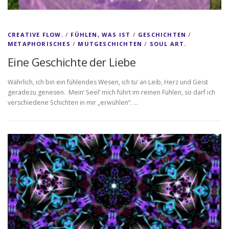
CREATIVE FLOW.
/
FÜHLEN, WAS IST
/
GESCHICHTEN
/
METAPHORISCHES
/
MUTGESCHICHTEN
/
SOUL ART.
Eine Geschichte der Liebe
Wahrlich, ich bin ein fühlendes Wesen, ich tu‘ an Leib, Herz und Geist
geradezu genesen. Mein‘ Seel‘ mich führt im reinen Fühlen, so darf ich
verschiedene Schichten in mir „erwühlen“. …