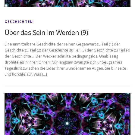
GESCHICHTEN
Über das Sein im Werden (9)
Eine unmittelbare Geschichte der reinen Gegenwart zu Teil (1) der
Geschichte zu Teil (2) der Geschichte zu Teil (3) der Geschichte zu Teil (4)
der Geschichte … Der Wecker schrillte bedingungslos. Unablässig
dröhnte es in ihren Ohren. Nur langsam zwängte sich unbeugsames
Tageslicht zwischen die Lider ihrer wundersamen Augen. Sie blinzelte
und horchte auf. Was […]