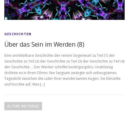
GESCHICHTEN
Über das Sein im Werden (8)
Eine unmittelbare Geschichte der reinen Gegenwart zu Teil (1) der
Geschichte zu Teil (2) der Geschichte zu Teil (3) der Geschichte zu Teil (4)
der Geschichte … Der Wecker schrillte bedingungslos. Unablässig
dröhnte es in ihren Ohren. Nur langsam zwängte sich unbeugsames
Tageslicht zwischen die Lider ihrer wundersamen Augen. Sie blinzelte
und horchte auf. Was […]
B
e
ÄLTERE BEITRÄGE
i
t
r