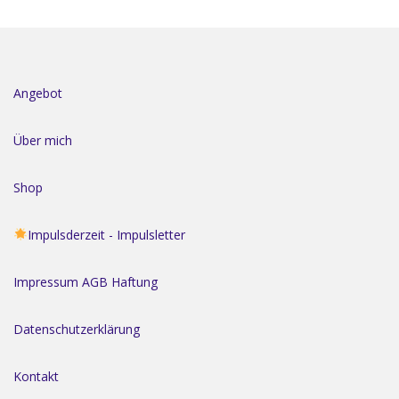
a
g
s
n
Angebot
a
v
Über mich
i
g
Shop
a
t
Impulsderzeit - Impulsletter
i
o
Impressum AGB Haftung
n
Datenschutzerklärung
Kontakt