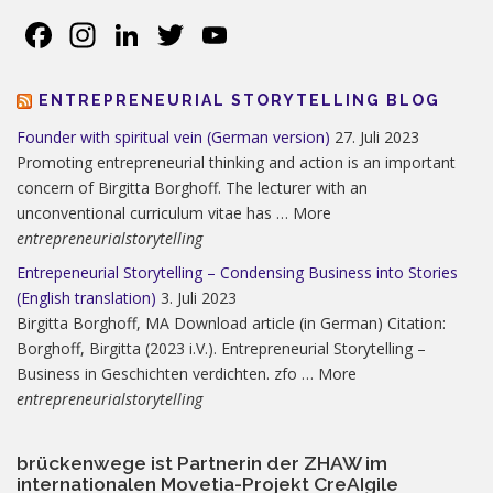
Facebook
Instagram
LinkedIn
Twitter
YouTube
ENTREPRENEURIAL STORYTELLING BLOG
Founder with spiritual vein (German version)
27. Juli 2023
Promoting entrepreneurial thinking and action is an important
concern of Birgitta Borghoff. The lecturer with an
unconventional curriculum vitae has … More
entrepreneurialstorytelling
Entrepeneurial Storytelling – Condensing Business into Stories
(English translation)
3. Juli 2023
Birgitta Borghoff, MA Download article (in German) Citation:
Borghoff, Birgitta (2023 i.V.). Entrepreneurial Storytelling –
Business in Geschichten verdichten. zfo … More
entrepreneurialstorytelling
brückenwege ist Partnerin der ZHAW im
internationalen Movetia-Projekt CreAIgile