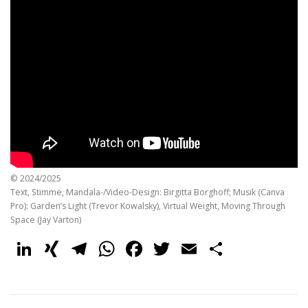
© 2024/2025
Text, Stimme, Mandala-/Video-Design: Birgitta Borghoff; Musik (Canva
Pro): Garden’s Light (Trevor Kowalsky), Virtual Weight, Moving Through
Space (Jay Varton)
LinkedIn
XING
Telegram
WhatsApp
Facebook
Twitter
Email
Share