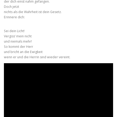
der dich einst nahm gefangen.
Doch jetzt
nichts als die Wahrheit ist dein Gesetz.
Erinnere dich:
Sei dein Licht!
Vergiss’ mein nicht
und niemals mehr!
So kommt der Herr
und bricht an die Ewigkeit
wenn er und die Herrin sind wieder vereint.