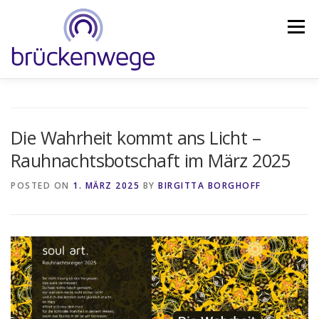
Skip
to
Menu
content
ANGEBOT
FORSCHUNGSSTUDIE
COACHING
Die Wahrheit kommt ans Licht –
Rauhnachtsbotschaft im März 2025
WEITERBILDUNG
BLOG
IMPULSDERZEIT
POSTED ON
1. MÄRZ 2025
BY
BIRGITTA BORGHOFF
SHOP
ABOUT
KONTAKT
DE