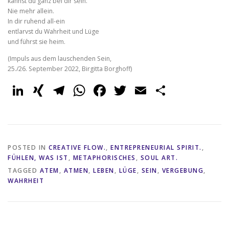
kannst du ganz bei dir sein.
Nie mehr allein.
In dir ruhend all-ein
entlarvst du Wahrheit und Lüge
und führst sie heim.
(Impuls aus dem lauschenden Sein,
25./26. September 2022, Birgitta Borghoff)
LinkedIn
XING
Telegram
WhatsApp
Facebook
Twitter
Email
Share
POSTED IN
CREATIVE FLOW.
,
ENTREPRENEURIAL SPIRIT.
,
FÜHLEN, WAS IST
,
METAPHORISCHES
,
SOUL ART.
TAGGED
ATEM
,
ATMEN
,
LEBEN
,
LÜGE
,
SEIN
,
VERGEBUNG
,
WAHRHEIT