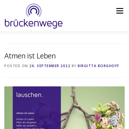
Skip
to
Menu
content
ANGEBOT
FORSCHUNGSSTUDIE
COACHING
Atmen ist Leben
WEITERBILDUNG
BLOG
IMPULSDERZEIT
POSTED ON
26. SEPTEMBER 2022
BY
BIRGITTA BORGHOFF
SHOP
ABOUT
KONTAKT
DE