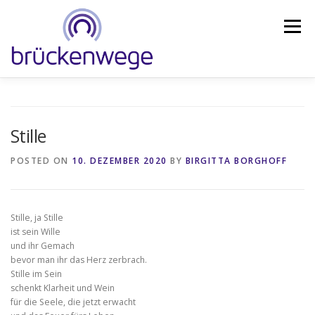
Skip
to
Menu
content
ANGEBOT
FORSCHUNGSSTUDIE
COACHING
Stille
WEITERBILDUNG
BLOG
IMPULSDERZEIT
POSTED ON
10. DEZEMBER 2020
BY
BIRGITTA BORGHOFF
SHOP
ABOUT
KONTAKT
DE
Stille, ja Stille
ist sein Wille
und ihr Gemach
bevor man ihr das Herz zerbrach.
Stille im Sein
schenkt Klarheit und Wein
für die Seele, die jetzt erwacht