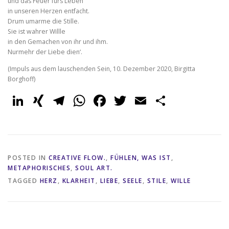
und das Feuer fürs Leben
in unseren Herzen entfacht.
Drum umarme die Stille.
Sie ist wahrer Willle
in den Gemachen von ihr und ihm.
Nurmehr der Liebe dien‘.
(Impuls aus dem lauschenden Sein, 10. Dezember 2020, Birgitta
Borghoff)
LinkedIn
XING
Telegram
WhatsApp
Facebook
Twitter
Email
Share
POSTED IN
CREATIVE FLOW.
,
FÜHLEN, WAS IST
,
METAPHORISCHES
,
SOUL ART.
TAGGED
HERZ
,
KLARHEIT
,
LIEBE
,
SEELE
,
STILE
,
WILLE