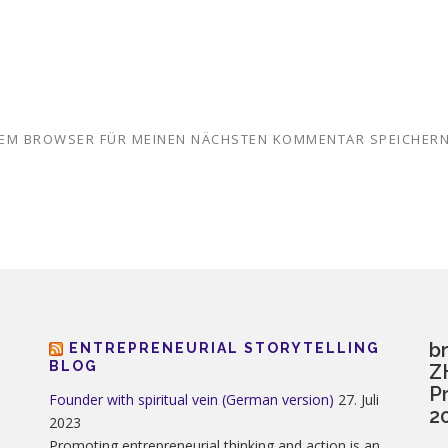
ESEM BROWSER FÜR MEINEN NÄCHSTEN KOMMENTAR SPEICHERN
b
ENTREPRENEURIAL STORYTELLING
BLOG
Z
P
Founder with spiritual vein (German version)
27. Juli
2
2023
Promoting entrepreneurial thinking and action is an