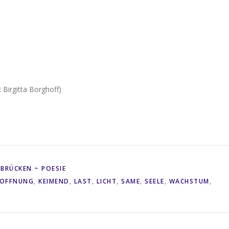
 Birgitta Borghoff)
k
r
il
Share
BRÜCKEN ~ POESIE
OFFNUNG
,
KEIMEND
,
LAST
,
LICHT
,
SAME
,
SEELE
,
WACHSTUM
,