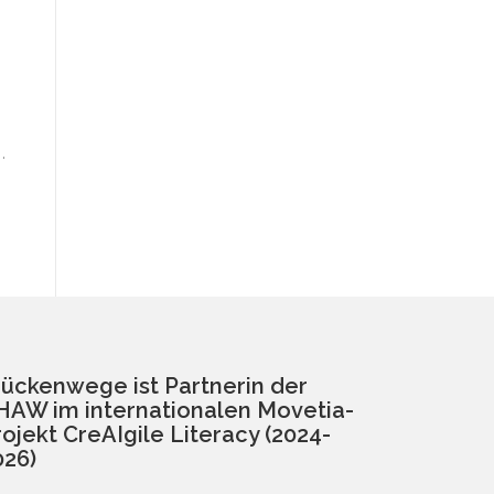
.
rückenwege ist Partnerin der
HAW im internationalen Movetia-
rojekt CreAIgile Literacy (2024-
026)