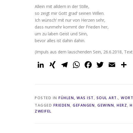
Allein mit alldem in der Stille,
so zeigt mir Gott grad‘ seinen Willen.
Ich wünsch‘ mit nur von Herzen sehr,
dass nunmehr kommt der Frieden her,
um zu laben Geist und Sinn,
bevor alles ist dahin dahin.
(Impuls aus dem lauschenden Sein, 26.6.2018, Text:
LinkedIn
XING
Telegram
WhatsApp
Faceboo
Twitte
Ema
POSTED IN
FÜHLEN, WAS IST
,
SOUL ART.
,
WORT
TAGGED
FRIEDEN
,
GEFANGEN
,
GEWINN
,
HERZ
,
H
ZWEIFEL