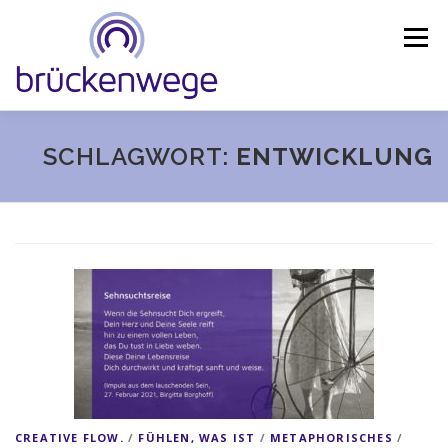
Skip
to
Menu
content
ANGEBOT
FORSCHUNGSSTUDIE
COACHING
SCHLAGWORT:
ENTWICKLUNG
WEITERBILDUNG
BLOG
IMPULSDERZEIT
SHOP
ABOUT
KONTAKT
DE
CREATIVE FLOW.
/
FÜHLEN, WAS IST
/
METAPHORISCHES
/